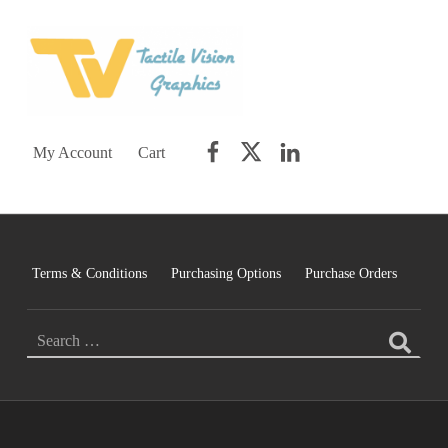
TACTILE VISION GRAPHICS
AN IDEAL WORLD WOULD INCLUDE EQUAL OPPORTUNITY AND EQUAL ACCESS FOR ALL.
Facebook
Twitter
LinkedIn
My Account
Cart
Terms & Conditions
Purchasing Options
Purchase Orders
SEARCH FOR: