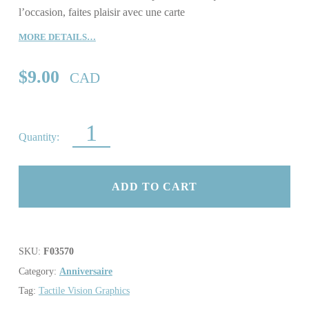
l’occasion, faites plaisir avec une carte
MORE DETAILS…
$
9.00
CAD
C’EST TA FÊTE – BALLONS ET CHAPEAU QUANTITY
ADD TO CART
SKU:
F03570
Category:
Anniversaire
Tag:
Tactile Vision Graphics