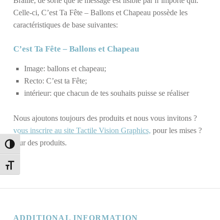
Braille, de sorte que le message est lisible par n’importe qui.
Celle-ci, C’est Ta Fête – Ballons et Chapeau possède les
caractéristiques de base suivantes:
C’est Ta Fête – Ballons et Chapeau
Image: ballons et chapeau;
Recto: C’est ta Fête;
intérieur: que chacun de tes souhaits puisse se réaliser
Nous ajoutons toujours des produits et nous vous invitons ?
vous inscrire au site Tactile Vision Graphics,
pour les mises ?
jour des produits.
TOGGLE HIGH CONTRAST
TOGGLE FONT SIZE
ADDITIONAL INFORMATION